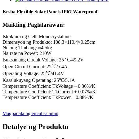
Kesha Flexible Solar Panels IP67 Waterproof
Maikling Paglalarawan:
Istraktura ng Cell: Monocrystalline
Dimensyon ng Produkto: 108.3×110.4×0.25cm
Netong Timbang: ≈4.5kg
Na-rate na Power: 210W
Buksan ang Circuit Voltage: 25 ℃/49.2V
Open Circuit Current: 25℃/5.4A
Operating Voltage: 25℃/41.4V
Kasalukuyang Operating: 25℃/5.1A
Temperature Coefficient: TkVoltage – 0.36%/K
Temperature Coefficient: TkCurrent + 0.07%/K
Temperature Coefficient: TkPower – 0.38%/K
Magpadala ng email sa amin
Detalye ng Produkto