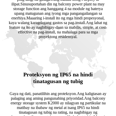
ilipat.Sinusuportahan din ng balcony power plant na may
storage function ang hanggang 4 na module ng baterya
upang matugunan ang iyong mga pangangailangan sa
enerhiya.Maaaring i-install ito ng mga hindi propesyonal,
kaya walang karagdagang gastos sa pag-install.Ang lahat ng
feature na ito ay nagbibigay-daan sa mabilis, simple, at cost-
effective na pag-install, na mahalaga para sa mga
proyektong residensyal.
Proteksyon ng IP65 na hindi
tinatagusan ng tubig
Gaya ng dati, panatilihin ang proteksyon.Ang kaligtasan ay
palaging ang aming pangunahing priyoridad.Ang balcony
energy storage system K2000 ay nilagyan ng partikular na
matibay na ibabaw ng metal at isang IP65 na hindi
tinatagusan ng tubig na rating, na nagbibigay ng