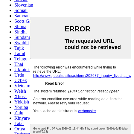
Slovenian
Somali
Samoan
Scots Gaelic
Shona
Sindhi
Sundanese
Swahili
Tajik
Tamil
Telugu
Thai
Ukrainian
Urdu
Uzbek
Vietnamese
Welsh
Xhosa
Yiddish
Yoruba
Zulu
Kinyarwanda
Tatar
Oriya