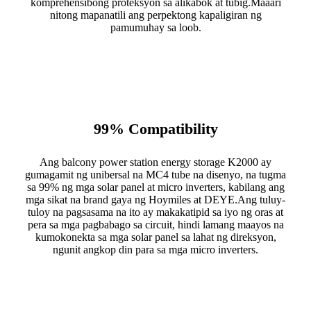
komprehensibong proteksyon sa alikabok at tubig.Maaari
nitong mapanatili ang perpektong kapaligiran ng
pamumuhay sa loob.
99% Compatibility
Ang balcony power station energy storage K2000 ay
gumagamit ng unibersal na MC4 tube na disenyo, na tugma
sa 99% ng mga solar panel at micro inverters, kabilang ang
mga sikat na brand gaya ng Hoymiles at DEYE.Ang tuluy-
tuloy na pagsasama na ito ay makakatipid sa iyo ng oras at
pera sa mga pagbabago sa circuit, hindi lamang maayos na
kumokonekta sa mga solar panel sa lahat ng direksyon,
ngunit angkop din para sa mga micro inverters.