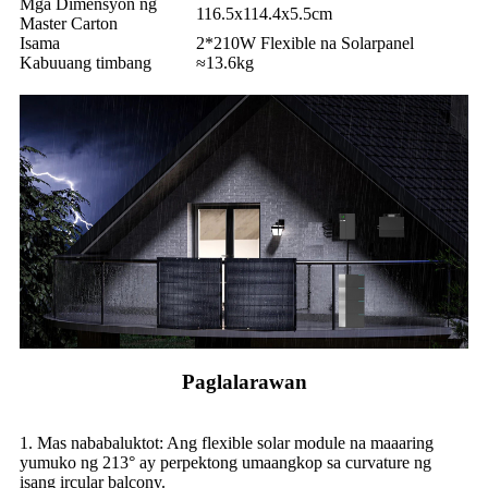
Mga Dimensyon ng
116.5x114.4x5.5cm
Master Carton
Isama
2*210W Flexible na Solarpanel
Kabuuang timbang
≈13.6kg
Paglalarawan
1. Mas nababaluktot: Ang flexible solar module na maaaring
yumuko ng 213° ay perpektong umaangkop sa curvature ng
isang ircular balcony.