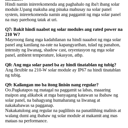
Hindi namin inirerekomenda ang paghahalo ng iba't ibang solar
module.Upang makuha ang pinaka mahusay na solar panel
system, inirerekomenda namin ang paggamit ng mga solar panel
na may parehong tatak at uri.
Q7: Bakit hindi naabot ng solar modules ang rated power na
210 W?
Mayroong ilang mga kadahilanan na hindi naaabot ng mga solar
panel ang kanilang na-rate na kapangyarihan, tulad ng panahon,
intensity ng liwanag, shadow cast, oryentasyon ng mga solar
panel, ambient temperature, lokasyon, atbp.
Q8: Ang mga solar panel ba ay hindi tinatablan ng tubig?
Ang flexible na 210-W solar module ay IP67 na hindi tinatablan
ng tubig.
Q9: Kailangan mo ba itong linisin nang regular?
Oo.Pagkatapos ng matagal na paggamit sa labas, maaaring
maipon ang alikabok at mga banyagang katawan sa ibabaw ng
solar panel, na bahagyang humaharang sa liwanag at
nakakabawas sa pagganap.
Nakakatulong ang regular na paglilinis na panatilihing malinis at
walang dumi ang ibabaw ng solar module at makamit ang mas
mataas na performance.