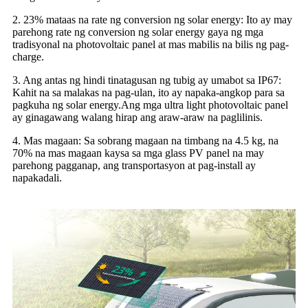
2. 23% mataas na rate ng conversion ng solar energy: Ito ay may
parehong rate ng conversion ng solar energy gaya ng mga
tradisyonal na photovoltaic panel at mas mabilis na bilis ng pag-
charge.
3. Ang antas ng hindi tinatagusan ng tubig ay umabot sa IP67:
Kahit na sa malakas na pag-ulan, ito ay napaka-angkop para sa
pagkuha ng solar energy.Ang mga ultra light photovoltaic panel
ay ginagawang walang hirap ang araw-araw na paglilinis.
4. Mas magaan: Sa sobrang magaan na timbang na 4.5 kg, na
70% na mas magaan kaysa sa mga glass PV panel na may
parehong pagganap, ang transportasyon at pag-install ay
napakadali.