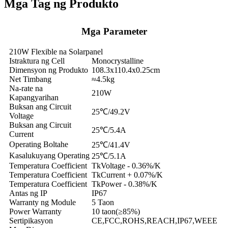
Mga Tag ng Produkto
Mga Parameter
210W Flexible na Solarpanel
Istraktura ng Cell
Monocrystalline
Dimensyon ng Produkto
108.3x110.4x0.25cm
Net Timbang
≈4.5kg
Na-rate na
210W
Kapangyarihan
Buksan ang Circuit
25℃/49.2V
Voltage
Buksan ang Circuit
25℃/5.4A
Current
Operating Boltahe
25℃/41.4V
Kasalukuyang Operating
25℃/5.1A
Temperatura Coefficient
TkVoltage - 0.36%/K
Temperatura Coefficient
TkCurrent + 0.07%/K
Temperatura Coefficient
TkPower - 0.38%/K
Antas ng IP
IP67
Warranty ng Module
5 Taon
Power Warranty
10 taon(≥85%)
Sertipikasyon
CE,FCC,ROHS,REACH,IP67,WEEE