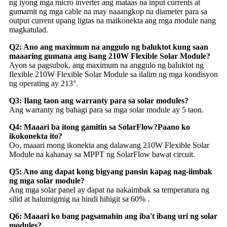
ng iyong mga micro inverter ang mataas na input currents at
gumamit ng mga cable na may naaangkop na diameter para sa
output current upang ligtas na maikonekta ang mga module nang
magkatulad.
Q2: Ano ang maximum na anggulo ng baluktot kung saan
maaaring gumana ang isang 210W Flexible Solar Module?
Ayon sa pagsubok, ang maximum na anggulo ng baluktot ng
flexible 210W Flexible Solar Module sa ilalim ng mga kondisyon
ng operating ay 213°.
Q3: Ilang taon ang warranty para sa solar modules?
Ang warranty ng bahagi para sa mga solar module ay 5 taon.
Q4: Maaari ba itong gamitin sa SolarFlow?Paano ko
ikokonekta ito?
Oo, maaari mong ikonekta ang dalawang 210W Flexible Solar
Module na kahanay sa MPPT ng SolarFlow bawat circuit.
Q5: Ano ang dapat kong bigyang pansin kapag nag-iimbak
ng mga solar module?
Ang mga solar panel ay dapat na nakaimbak sa temperatura ng
silid at halumigmig na hindi hihigit sa 60% .
Q6: Maaari ko bang pagsamahin ang iba't ibang uri ng solar
modules?