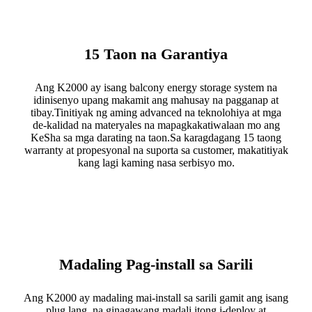
15 Taon na Garantiya
Ang K2000 ay isang balcony energy storage system na
idinisenyo upang makamit ang mahusay na pagganap at
tibay.Tinitiyak ng aming advanced na teknolohiya at mga
de-kalidad na materyales na mapagkakatiwalaan mo ang
KeSha sa mga darating na taon.Sa karagdagang 15 taong
warranty at propesyonal na suporta sa customer, makatitiyak
kang lagi kaming nasa serbisyo mo.
Madaling Pag-install sa Sarili
Ang K2000 ay madaling mai-install sa sarili gamit ang isang
plug lang, na ginagawang madali itong i-deploy at