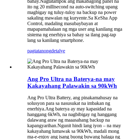
bahay.Nagtatampok ang makabagong panel na
ito ng 20 millisecond na auto-switching upang
magbigay ng tuluy-tuloy na backup na power
sakaling mawalan ng kuryente.Sa KeSha App
Control, madaling masubaybayan at
mapapamahalaan ng mga user ang kanilang mga
sistema ng enerhiya sa bahay sa ilang pag-tap
lang sa kanilang smartphone.
pagtatanong
detalye
Ang Pro Ultra na Baterya-na may
Kakayahang Palawakin sa 90kWh
Ang Pro Ultra Battery, ang pinakamahusay na
solusyon para sa nasusukat na imbakan ng
enerhiya.Ang baterya ay may kapasidad na
hanggang 6kWh, na nagbibigay ng hanggang
dalawang araw ng maaasahang backup na
kapangyarihan.Ngunit hindi lang iyon – na may
kakayahang lumawak sa 90kWh, madali mong
ma-e-enjoy ang isang buong buwang halaga ng