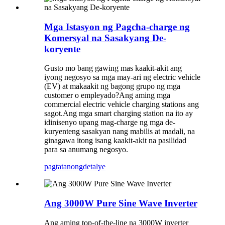
Mga Istasyon ng Pagcha-charge ng
Komersyal na Sasakyang De-
koryente
Gusto mo bang gawing mas kaakit-akit ang
iyong negosyo sa mga may-ari ng electric vehicle
(EV) at makaakit ng bagong grupo ng mga
customer o empleyado?Ang aming mga
commercial electric vehicle charging stations ang
sagot.Ang mga smart charging station na ito ay
idinisenyo upang mag-charge ng mga de-
kuryenteng sasakyan nang mabilis at madali, na
ginagawa itong isang kaakit-akit na pasilidad
para sa anumang negosyo.
pagtatanong
detalye
Ang 3000W Pure Sine Wave Inverter
Ang aming top-of-the-line na 3000W inverter