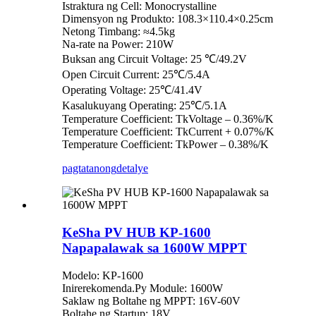
Istraktura ng Cell: Monocrystalline
Dimensyon ng Produkto: 108.3×110.4×0.25cm
Netong Timbang: ≈4.5kg
Na-rate na Power: 210W
Buksan ang Circuit Voltage: 25 ℃/49.2V
Open Circuit Current: 25℃/5.4A
Operating Voltage: 25℃/41.4V
Kasalukuyang Operating: 25℃/5.1A
Temperature Coefficient: TkVoltage – 0.36%/K
Temperature Coefficient: TkCurrent + 0.07%/K
Temperature Coefficient: TkPower – 0.38%/K
pagtatanong
detalye
KeSha PV HUB KP-1600
Napapalawak sa 1600W MPPT
Modelo: KP-1600
Inirerekomenda.Py Module: 1600W
Saklaw ng Boltahe ng MPPT: 16V-60V
Boltahe ng Startup: 18V