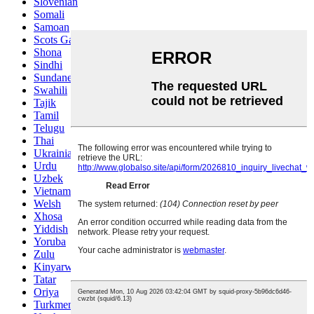
Slovenian
Somali
Samoan
Scots Gaelic
Shona
Sindhi
Sundanese
Swahili
Tajik
Tamil
Telugu
Thai
Ukrainian
Urdu
Uzbek
Vietnamese
Welsh
Xhosa
Yiddish
Yoruba
Zulu
Kinyarwanda
Tatar
Oriya
Turkmen