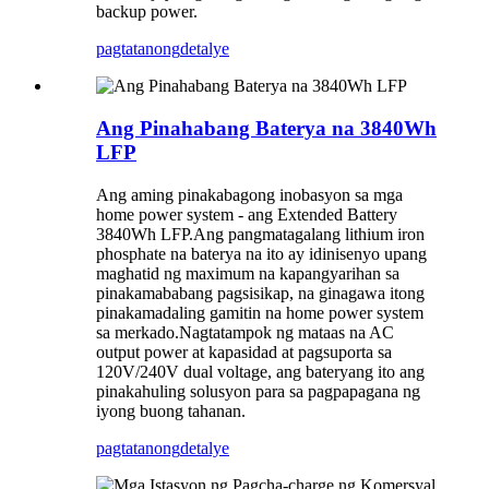
backup power.
pagtatanong
detalye
Ang Pinahabang Baterya na 3840Wh
LFP
Ang aming pinakabagong inobasyon sa mga
home power system - ang Extended Battery
3840Wh LFP.Ang pangmatagalang lithium iron
phosphate na baterya na ito ay idinisenyo upang
maghatid ng maximum na kapangyarihan sa
pinakamababang pagsisikap, na ginagawa itong
pinakamadaling gamitin na home power system
sa merkado.Nagtatampok ng mataas na AC
output power at kapasidad at pagsuporta sa
120V/240V dual voltage, ang bateryang ito ang
pinakahuling solusyon para sa pagpapagana ng
iyong buong tahanan.
pagtatanong
detalye