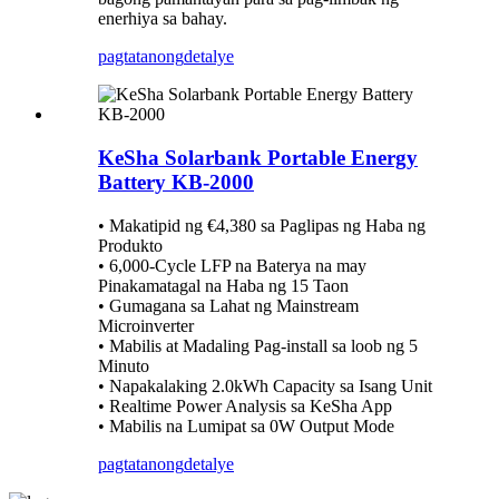
enerhiya sa bahay.
pagtatanong
detalye
KeSha Solarbank Portable Energy
Battery KB-2000
• Makatipid ng €4,380 sa Paglipas ng Haba ng
Produkto
• 6,000-Cycle LFP na Baterya na may
Pinakamatagal na Haba ng 15 Taon
• Gumagana sa Lahat ng Mainstream
Microinverter
• Mabilis at Madaling Pag-install sa loob ng 5
Minuto
• Napakalaking 2.0kWh Capacity sa Isang Unit
• Realtime Power Analysis sa KeSha App
• Mabilis na Lumipat sa 0W Output Mode
pagtatanong
detalye