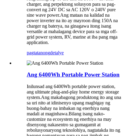
charger, ang perpektong solusyon para sa pag-
convert ng 24V DC sa AC 120V o 240V pure
sine wave power.Ang mataas na kalidad na
power inverter na ito ay mayroon ding 150A na
charger ng baterya, na ginagawa itong isang
versatile at mahalagang device para sa mga off-
grid power system, RV, marine at iba pang mga
application.
pagtatanong
detalye
Ang 6400Wh Portable Power Station
Inilunsad ang 6400Wh portable power station,
ang ultimate plug-and-play home energy storage
system.Ang makabagong produktong ito ang una
sa uri nito at idinisenyo upang magbigay ng
buong-bahay na imbakan ng enerhiya nang
madali at maginhawa.Bilang isang nako-
customize na ecosystem ng enerhiya na may
disenyong nakasentro sa gumagamit at
rebolusyonaryong teknolohiya, nagtatakda ito ng
bagong pamantayan para sa pag-iimbak ng