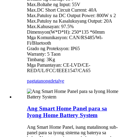
Max.Boltahe ng Input: 55V
Max.DC Short Circuit Current: 40A
Max.Patuloy na DC Output Power: 800W x 2
Max.Patuloy na Kasalukuyang Output: 20A
Max.Kahusayan: 97.5%
Dimensyon(W*D*H): 250*135 *60mm
Mga Komunikasyon: CAN/RS485/Wi-
Fi/Bluetooth
Grado ng Proteksyon: IP65
Warranty: 5 Taon
Timbang: 3Kg
Mga Pamantayan: CE-LVD/CE-
RED/UL/FCC/IEEE1547/CA65
pagtatanong
detalye
Ang Smart Home Panel para sa
Iyong Home Battery System
Ang Smart Home Panel, isang matalinong sub-
panel para sa iyong sistema ng baterya sa